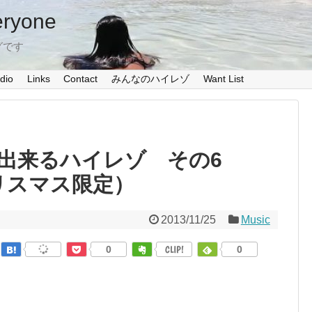
eryone
グです
dio
Links
Contact
みんなのハイレゾ
Want List
ド出来るハイレゾ その6
（クリスマス限定）
2013/11/25
Music
0
CLIP!
0