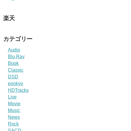
楽天
カテゴリー
Audio
Blu Ray
Book
Classic
DSD
eonkyo
HDTracks
Live
Movie
Music
News
Rock
SACD