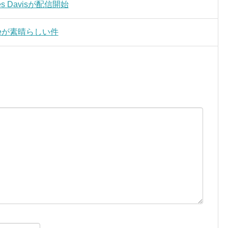
les Davisが配信開始
o lifeが素晴らしい件
。