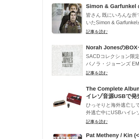
Simon & Garfu
皆さん 既にいろんな
いたSimon & Garfunke
記事を読む
Norah Jonesの
SACDコレクション限定6
バノラ・ジョーンズ EMI
記事を読む
The Complete Albu
イレゾ音源USBで発
ひっそりと海外逃亡し
外逃亡中にUSBハイレ
記事を読む
Pat Metheny / 