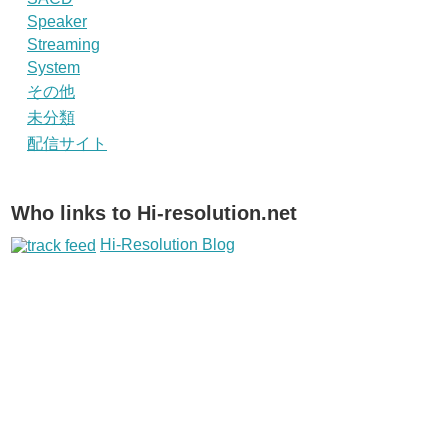
Speaker
Streaming
System
その他
未分類
配信サイト
Who links to Hi-resolution.net
Hi-Resolution Blog