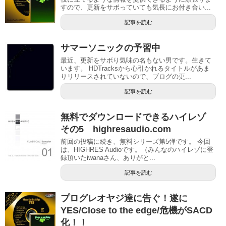
すので、更新をサボっていても気長にお付き合い...
記事を読む
サマーソニックの予習中
最近、更新をサボり気味の名もない男です。生きて
います。 HDTracksから心引かれるタイトルがあま
りリリースされていないので、ブログの更...
記事を読む
無料でダウンロードできるハイレゾ
その5 highresaudio.com
前回の投稿に続き、無料シリーズ第5弾です。 今回
は、HIGHRES Audioです。（みんなのハイレゾに登
録頂いたiwanaさん、ありがと...
記事を読む
プログレオヤジ達に告ぐ！遂に
YES/Close to the edge/危機がSACD
化！！