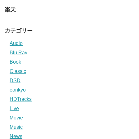
楽天
カテゴリー
Audio
Blu Ray
Book
Classic
DSD
eonkyo
HDTracks
Live
Movie
Music
News