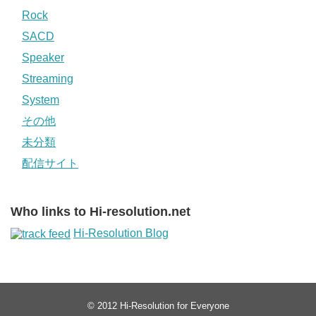
Rock
SACD
Speaker
Streaming
System
その他
未分類
配信サイト
Who links to Hi-resolution.net
Hi-Resolution Blog
© 2012
Hi-Resolution for Everyone