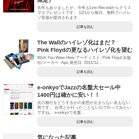
限定）
去年もありましたが、今年もLinn Recordからクリス
マスプレゼントです。 12/1から毎日、無料でハイレ
ゾ音源が提供されます。 ...
記事を読む
The Wallのハイレゾ化はまだ？
Pink Floydの更なるハイレゾ化を望む
Wish You Were Here アーティスト: Pink Floyd 出版
社/メーカー: Apo 発売日: 2011/12...
記事を読む
e-onkyoでJazzの名盤大セール中
1400円は確かに安い！！
次の旅行をどうするかの妄想が止まらない名もない
男です。 台湾とか行ったことないので行ってみたい
ですね。 e-onkyoで名盤...
記事を読む
気になった記事