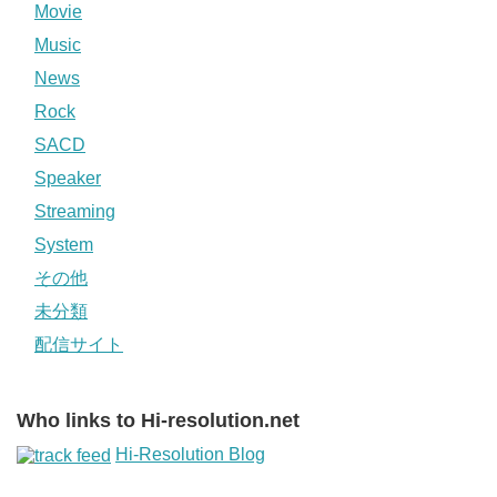
Movie
Music
News
Rock
SACD
Speaker
Streaming
System
その他
未分類
配信サイト
Who links to Hi-resolution.net
Hi-Resolution Blog