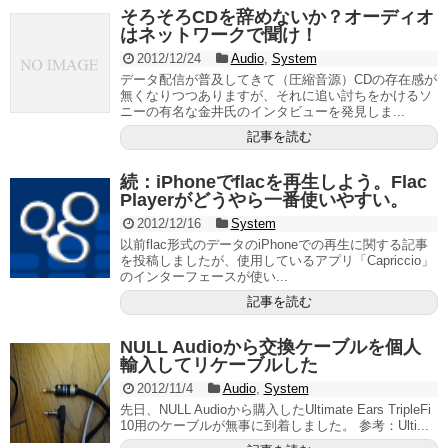
そろそろCDを辞めないか？オーディオ
はネットワークで聞け！
2012/12/24
Audio
,
System
データ配信が普及してきて（圧縮音源）CDの存在感が
無くなりつつありますが、それに追い討ちをかけるソ
ニーの有名な金井氏のインタビューを発見しま...
記事を読む
続：iPhoneでflacを再生しよう。Flac
Playerがどうやら一番使いやすい。
2012/12/16
System
以前flac形式のデータのiPhoneでの再生に関する記事
を投稿しましたが、使用しているアプリ「Capriccio」
のインターフェースが使い...
記事を読む
NULL Audioから交換ケーブルを個人
輸入してリケーブルした
2012/11/4
Audio
,
System
先日、NULL Audioから購入したUltimate Ears TripleFi
10用のケーブルが無事に到着しました。 参考：Ulti...