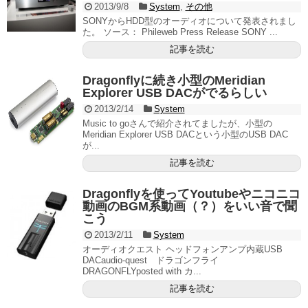
2013/9/8
System
,
その他
SONYからHDD型のオーディオについて発表されまし
た。 ソース： Phileweb Press Release SONY ...
記事を読む
Dragonflyに続き小型のMeridian
Explorer USB DACがでるらしい
2013/2/14
System
Music to goさんで紹介されてましたが、小型の
Meridian Explorer USB DACという小型のUSB DAC
が...
記事を読む
Dragonflyを使ってYoutubeやニコニコ
動画のBGM系動画（？）をいい音で聞
こう
2013/2/11
System
オーディオクエスト ヘッドフォンアンプ内蔵USB
DACaudio-quest ドラゴンフライ
DRAGONFLYposted with カ...
記事を読む