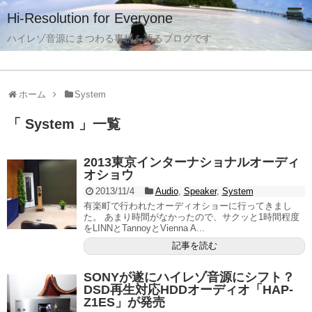
Hi-Resolution for Everyone
ハイレゾ音源にまつわる事柄を語るブログです
ホーム
System
「 System 」一覧
2013東京インターナショナルオーディ
オショウ
2013/11/4
Audio
,
Speaker
,
System
有楽町で行われたオーディオショーに行ってきまし
た。 あまり時間がなかったので、サクッと1時間程度
をLINNとTannoyとVienna A...
記事を読む
SONYが遂にハイレゾ音源にシフト？
DSD再生対応HDDオーディオ「HAP-
Z1ES」が発売