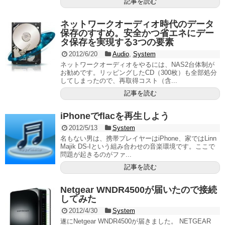
記事を読む
ネットワークオーディオ時代のデータ
保存のすすめ。安全かつ省エネにデー
タ保存を実現する3つの要素
2012/6/20
Audio
,
System
ネットワークオーディオをやるには、NAS2台体制が
お勧めです。リッピングしたCD（300枚）も全部処分
してしまったので、再取得コスト（含...
記事を読む
iPhoneでflacを再生しよう
2012/5/13
System
名もない男は、携帯プレイヤーはiPhone、家ではLinn
Majik DS-Iという組み合わせの音楽環境です。ここで
問題が起きるのがファ...
記事を読む
Netgear WNDR4500が届いたので接続
してみた
2012/4/30
System
遂にNetgear WNDR4500が届きました。 NETGEAR