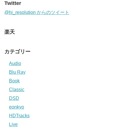
Twitter
@hi_resolution からのツイート
楽天
カテゴリー
Audio
Blu Ray
Book
Classic
DSD
eonkyo
HDTracks
Live