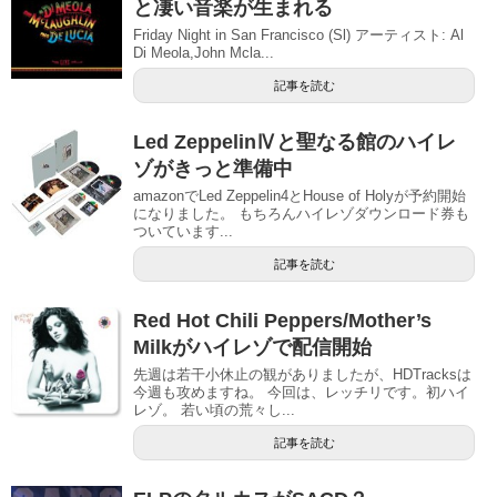
と凄い音楽が生まれる
Friday Night in San Francisco (Sl) アーティスト: Al
Di Meola,John Mcla...
記事を読む
Led ZeppelinⅣと聖なる館のハイレ
ゾがきっと準備中
amazonでLed Zeppelin4とHouse of Holyが予約開始
になりました。 もちろんハイレゾダウンロード券も
ついています...
記事を読む
Red Hot Chili Peppers/Mother’s
Milkがハイレゾで配信開始
先週は若干小休止の観がありましたが、HDTracksは
今週も攻めますね。 今回は、レッチリです。初ハイ
レゾ。 若い頃の荒々し...
記事を読む