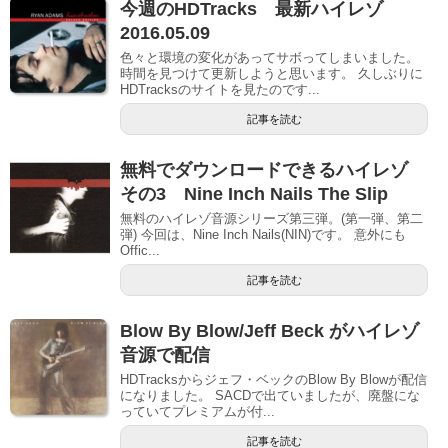
今週のHDTracks 最新ハイレゾ
2016.05.09
色々と環境の変化があってサボってしまいました。
時間を見つけて更新しようと思います。 久しぶりに
HDTracksのサイトを見たのです...
記事を読む
無料でダウンロードできるハイレゾ
その3 Nine Inch Nails The Slip
無料のハイレゾ音源シリーズ第三弾。(第一弾、第二
弾) 今回は、Nine Inch Nails(NIN)です。 意外にも
Offic...
記事を読む
Blow By Blow/Jeff Beck がハイレゾ
音源で配信
HDTracksからジェフ・ベックのBlow By Blowが配信
になりました。 SACDで出ていましたが、廃盤にな
っていてプレミアムが付...
記事を読む