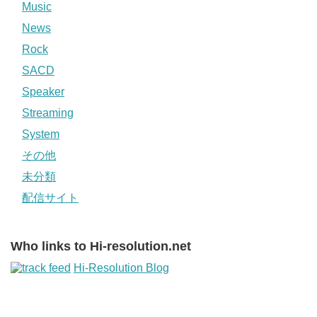
Music
News
Rock
SACD
Speaker
Streaming
System
その他
未分類
配信サイト
Who links to Hi-resolution.net
Hi-Resolution Blog