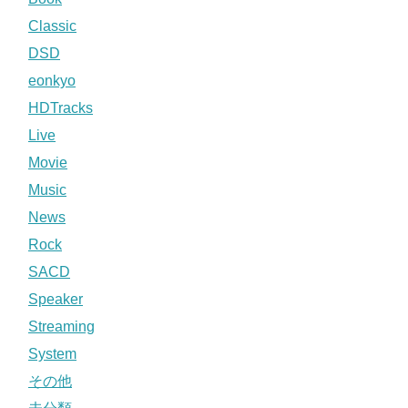
Classic
DSD
eonkyo
HDTracks
Live
Movie
Music
News
Rock
SACD
Speaker
Streaming
System
その他