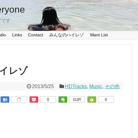
eryone
グです
dio
Links
Contact
みんなのハイレゾ
Want List
イレゾ
2013/5/25
HDTracks
,
Music
,
その他
0
CLIP!
0