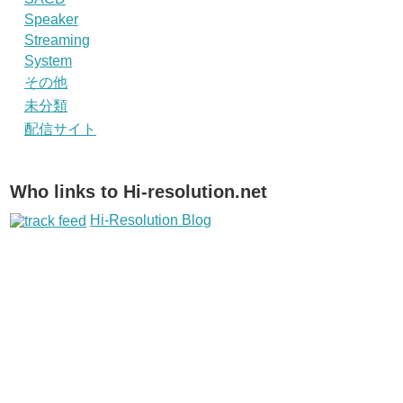
Speaker
Streaming
System
その他
未分類
配信サイト
Who links to Hi-resolution.net
Hi-Resolution Blog