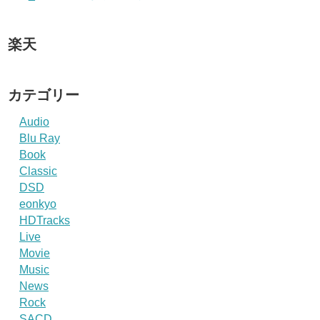
楽天
カテゴリー
Audio
Blu Ray
Book
Classic
DSD
eonkyo
HDTracks
Live
Movie
Music
News
Rock
SACD