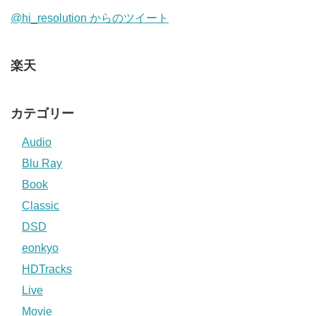
@hi_resolution からのツイート
楽天
カテゴリー
Audio
Blu Ray
Book
Classic
DSD
eonkyo
HDTracks
Live
Movie