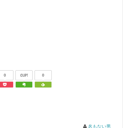
0
CLIP!
0
名もない男