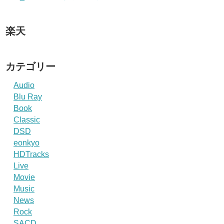
楽天
カテゴリー
Audio
Blu Ray
Book
Classic
DSD
eonkyo
HDTracks
Live
Movie
Music
News
Rock
SACD