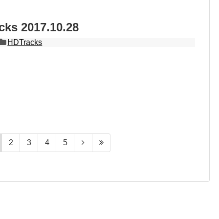
s 2017.10.28
HDTracks
2
3
4
5