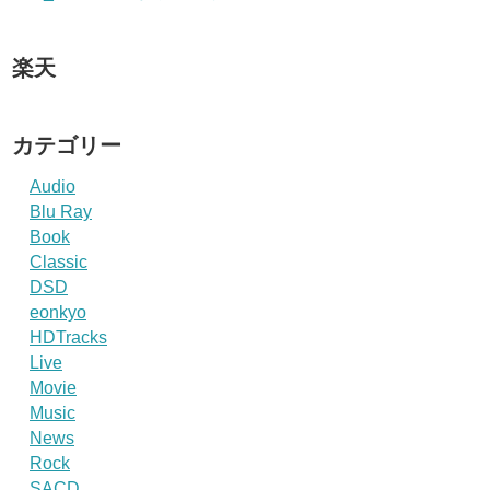
楽天
カテゴリー
Audio
Blu Ray
Book
Classic
DSD
eonkyo
HDTracks
Live
Movie
Music
News
Rock
SACD