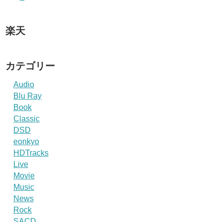
楽天
カテゴリー
Audio
Blu Ray
Book
Classic
DSD
eonkyo
HDTracks
Live
Movie
Music
News
Rock
SACD