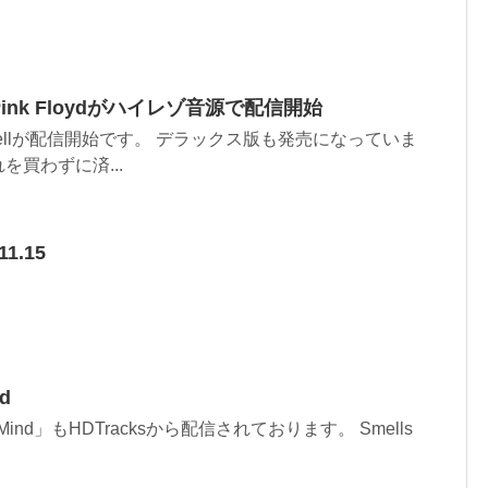
ll / Pink Floydがハイレゾ音源で配信開始
ision Bellが配信開始です。 デラックス版も発売になっていま
買わずに済...
11.15
d
r Mind」もHDTracksから配信されております。 Smells