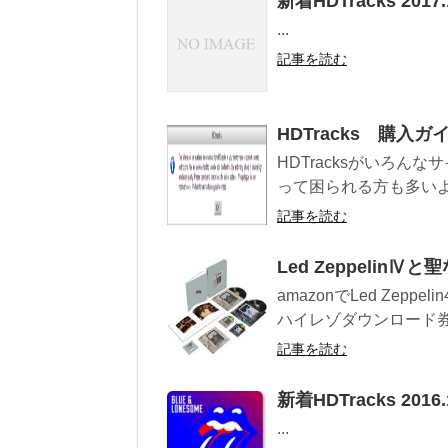
新着HDTracks 2017.
...
記事を読む
HDTracks 購入ガ
HDTracksがいろ
って困られる方も多いよう
記事を読む
Led Zeppeli
amazonでLed Zepp
ハイレゾダウンロード券
記事を読む
新着HDTracks 2016.
...