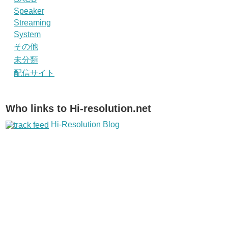
Speaker
Streaming
System
その他
未分類
配信サイト
Who links to Hi-resolution.net
Hi-Resolution Blog