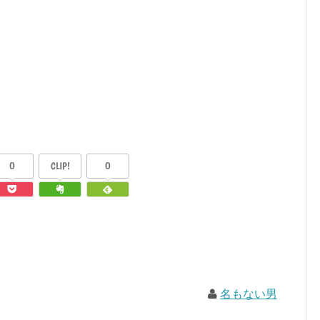
0
CLIP!
0
名もない男