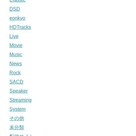
DSD
eonkyo
HDTracks
Live
Movie
Music
News
Rock
SACD
Speaker
Streaming
System
その他
未分類