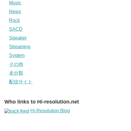
Music
News
Rock
SACD
Speaker
Streaming
System
その他
未分類
配信サイト
Who links to Hi-resolution.net
Hi-Resolution Blog