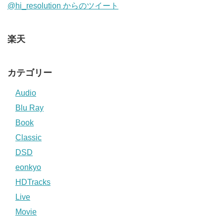
@hi_resolution からのツイート
楽天
カテゴリー
Audio
Blu Ray
Book
Classic
DSD
eonkyo
HDTracks
Live
Movie