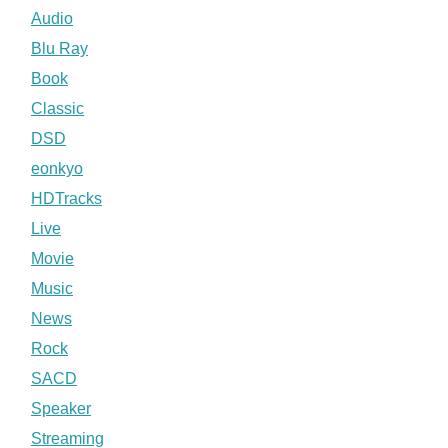
Audio
Blu Ray
Book
Classic
DSD
eonkyo
HDTracks
Live
Movie
Music
News
Rock
SACD
Speaker
Streaming