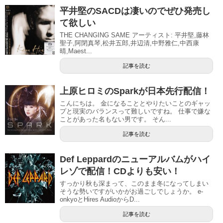
平井堅のSACDは凄いのでぜひ発売し
て欲しい
THE CHANGING SAME アーティスト: 平井堅,藤林
聖子,阿閉真琴,松井五郎,井辺清,中野雅仁,中西康
晴,Maest...
記事を読む
上原ヒロミのSparkが日本先行配信！
こんにちは。 金になることとやりたいことのギャッ
プと現実のバランスって難しいですね。 仕事で嫌な
ことがあった名もない男です。 そん...
記事を読む
Def Leppardのニューアルバムがハイ
レゾで配信！CDよりも安い！
すっかり秋も深まって、このまま冬になってしまい
そうな勢いですがいかがお過ごしでしょうか。 e-
onkyoとHires AudioからD...
記事を読む