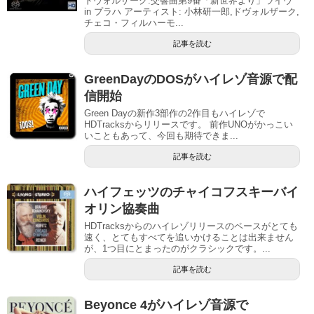
ドヴォルザーク:交響曲第9番「新世界より」ライヴ
in プラハ アーティスト: 小林研一郎,ドヴォルザーク,
チェコ・フィルハーモ...
記事を読む
GreenDayのDOSがハイレゾ音源で配
信開始
Green Dayの新作3部作の2作目もハイレゾで
HDTracksからリリースです。 前作UNOがかっこい
いこともあって、今回も期待できま...
記事を読む
ハイフェッツのチャイコフスキーバイ
オリン協奏曲
HDTracksからのハイレゾリリースのペースがとても
速く、とてもすべてを追いかけることは出来ません
が、1つ目にとまったのがクラシックです。...
記事を読む
Beyonce 4がハイレゾ音源で