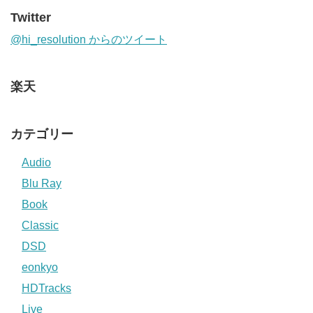
Twitter
@hi_resolution からのツイート
楽天
カテゴリー
Audio
Blu Ray
Book
Classic
DSD
eonkyo
HDTracks
Live