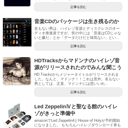
記事を読む
音楽CDのパッケージは生き残るのか
名もない男は、ハイレゾ音源とディスクレスのオー
ディオ推進派ですが、世の中には「音楽はCDじゃな
いと嫌だ」とか「データだけだと味気ない」とい...
記事を読む
HDTracksからマドンナのハイレゾ音
源がリリースされたのでみんな聞こう
HD Tracksからメジャータイトルがリリースされま
した。なんと、マドンナ！！これは意外。名もない
男としては、正直、マドンナには思いいれ...
記事を読む
Led ZeppelinⅣと聖なる館のハイレ
ゾがきっと準備中
amazonでLed Zeppelin4とHouse of Holyが予約開始
になりました。 もちろんハイレゾダウンロード券も