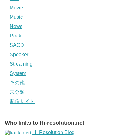
Movie
Music
News
Rock
SACD
Speaker
Streaming
System
その他
未分類
配信サイト
Who links to Hi-resolution.net
Hi-Resolution Blog