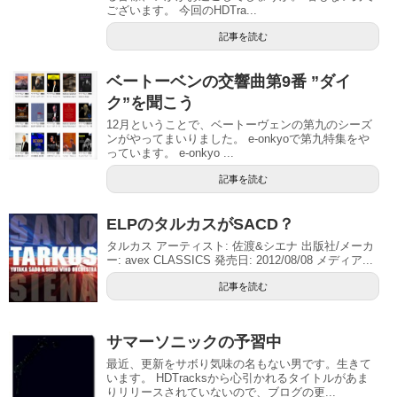
ございます。 今回のHDTra...
記事を読む
ベートーベンの交響曲第9番 ”ダイ
ク”を聞こう
12月ということで、ベートーヴェンの第九のシーズ
ンがやってまいりました。 e-onkyoで第九特集をや
っています。 e-onkyo ...
記事を読む
ELPのタルカスがSACD？
タルカス アーティスト: 佐渡&シエナ 出版社/メーカ
ー: avex CLASSICS 発売日: 2012/08/08 メディア...
記事を読む
サマーソニックの予習中
最近、更新をサボり気味の名もない男です。生きて
います。 HDTracksから心引かれるタイトルがあま
りリリースされていないので、ブログの更...