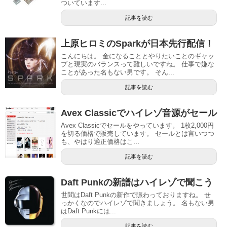
ついています...
記事を読む
上原ヒロミのSparkが日本先行配信！
こんにちは。 金になることとやりたいことのギャッ
プと現実のバランスって難しいですね。 仕事で嫌な
ことがあった名もない男です。 そん...
記事を読む
Avex Classicでハイレゾ音源がセール
Avex Classicでセールをやっています。 1枚2,000円
を切る価格で販売しています。 セールとは言いつつ
も、やはり適正価格はこ...
記事を読む
Daft Punkの新譜はハイレゾで聞こう
世間はDaft Punkの新作で賑わっておりますね。 せ
っかくなのでハイレゾで聞きましょう。 名もない男
はDaft Punkには...
記事を読む