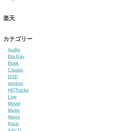
楽天
カテゴリー
Audio
Blu Ray
Book
Classic
DSD
eonkyo
HDTracks
Live
Movie
Music
News
Rock
SACD