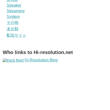
Speaker
Streaming
System
その他
未分類
配信サイト
Who links to Hi-resolution.net
Hi-Resolution Blog