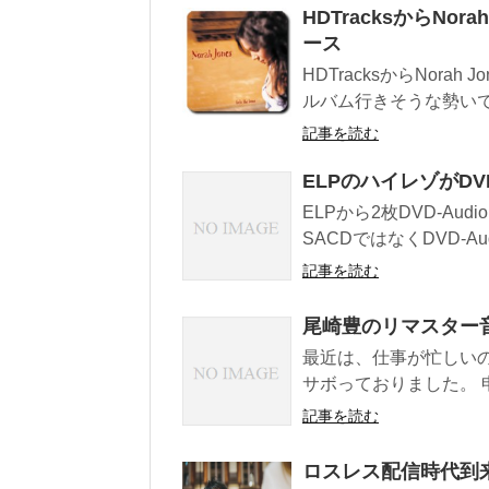
HDTracksからNora
ース
HDTracksからNorah 
ルバム行きそうな勢いです
記事を読む
ELPのハイレゾがDVD
ELPから2枚DVD-Aud
SACDではなくDVD-Au
記事を読む
尾崎豊のリマスター
最近は、仕事が忙しい
サボっておりました。 申
記事を読む
ロスレス配信時代到来