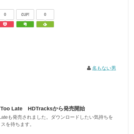
0
CLIP!
0
名もない男
ot Too Late HDTracksから発売開始
t Too Lateも発売されました。ダウンロードしたい気持ちを
クスを待ちます。