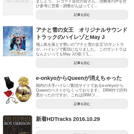
ましょう。 レコード会社の皆さん、消費者の声をぜ
ひ参考に営業・調整がんばってく...
記事を読む
アナと雪の女王 オリジナルサウンド
トラックのハイレゾとMay J
飛ぶ鳥を落とす勢いの”アナと雪の女王”のサントラ
が、ハイレゾで配信になりました。 このサントラは
なんといってもMay Jの歌う”L...
記事を読む
e-onkyoからQueenが消えちゃった
国内の大手ハイレゾ配信サイトであるe-onkyoから
Queenのベストがなくっております。 DRM付で評判
悪かったのですが、これはDRMフ...
記事を読む
新着HDTracks 2016.10.29
...