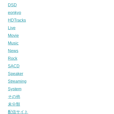
DSD
eonkyo
HDTracks
Live
Movie
Music
News
Rock
SACD
Speaker
Streaming
System
その他
未分類
配信サイト