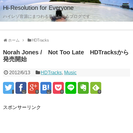
Hi-Resolution for Everyone
ハイレゾ音源にまつわる事柄を語るブログです
ホーム
HDTracks
Norah Jones / Not Too Late HDTracksから
発売開始
2012/6/13
HDTracks
,
Music
0
0
0
スポンサーリンク