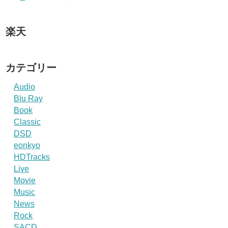
楽天
カテゴリー
Audio
Blu Ray
Book
Classic
DSD
eonkyo
HDTracks
Live
Movie
Music
News
Rock
SACD