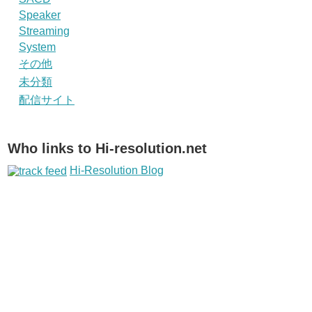
Speaker
Streaming
System
その他
未分類
配信サイト
Who links to Hi-resolution.net
Hi-Resolution Blog