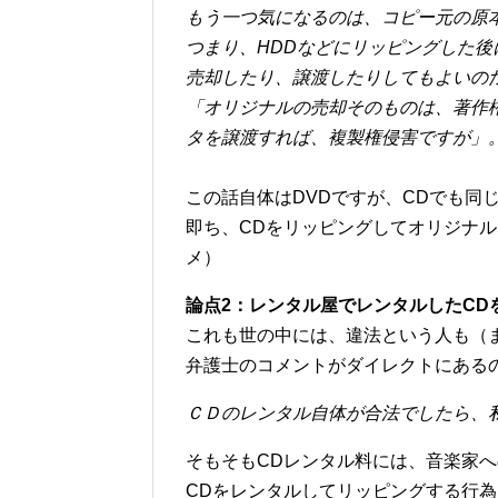
もう一つ気になるのは、コピー元の原
つまり、HDDなどにリッピングした後に
売却したり、譲渡したりしてもよいの
「オリジナルの売却そのものは、著作
タを譲渡すれば、複製権侵害ですが」
この話自体はDVDですが、CDでも同
即ち、CDをリッピングしてオリジナ
メ）
論点2：レンタル屋でレンタルしたCD
これも世の中には、違法という人も（
弁護士のコメントがダイレクトにある
ＣＤのレンタル自体が合法でしたら、
そもそもCDレンタル料には、音楽家
CDをレンタルしてリッピングする行