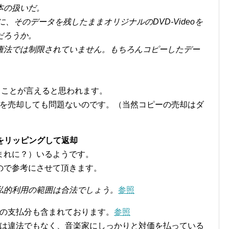
本の扱いだ。
、そのデータを残したままオリジナルのDVD-Videoを
だろうか。
権法では制限されていません。もちろんコピーしたデー
。
じことが言えると思われます。
ルを売却しても問題ないのです。（当然コピーの売却はダ
をリッピングして返却
まれに？）いるようです。
ので参考にさせて頂きます。
私的利用の範囲は合法でしょう。
参照
への支払分も含まれております。
参照
為は違法でもなく、音楽家にしっかりと対価を払っている