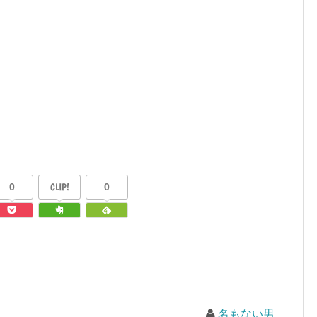
0
CLIP!
0
名もない男