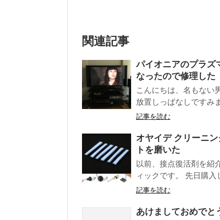
関連記事
パイオニアのプラズマテ
なったので修理した
こんにちは、名もない
放置しっぱなしですみま
記事を読む
オヤイデ クリーニ
トを磨いた
以前、接点復活剤を紹
ィックです。 先日購入
記事を読む
あけましておめでと