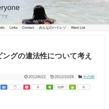
eryone
グです
dio
Links
Contact
みんなのハイレゾ
Want List
ピングの違法性について考え
2012/6/22
2012/10/26
その他
0
CLIP!
0