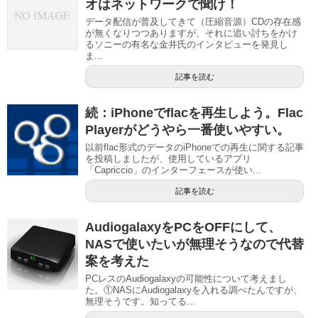
オはネットワークで聞け！
データ配信が普及してきて（圧縮音源）CDの存在感
が無くなりつつありますが、それに追い討ちをかけ
るソニーの有名な金井氏のインタビューを発見し
ま...
記事を読む
続：iPhoneでflacを再生しよう。Flac
Playerがどうやら一番使いやすい。
以前flac形式のデータのiPhoneでの再生に関する記事
を投稿しましたが、使用しているアプリ
「Capriccio」のインターフェースが使い...
記事を読む
AudiogalaxyをPCをOFFにして、
NASで使いたいが無理そうなので代替
案を考えた
PCレスのAudiogalaxyの可能性について考えまし
た。①NASにAudiogalaxyを入れる調べたんですが、
無理そうです。知ってる...