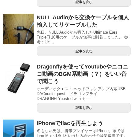
記事を読む
NULL Audioから交換ケーブルを個人
輸入してリケーブルした
先日、NULL Audioから購入したUltimate Ears
TripleFi 10用のケーブルが無事に到着しました。 参
考：Ulti...
記事を読む
Dragonflyを使ってYoutubeやニコニ
コ動画のBGM系動画（？）をいい音
で聞こう
オーディオクエスト ヘッドフォンアンプ内蔵USB
DACaudio-quest ドラゴンフライ
DRAGONFLYposted with カ...
記事を読む
iPhoneでflacを再生しよう
名もない男は、携帯プレイヤーはiPhone、家では
Linn Majik DS-Iという組み合わせの音楽環境です。