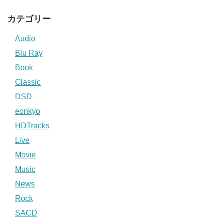
カテゴリー
Audio
Blu Ray
Book
Classic
DSD
eonkyo
HDTracks
Live
Movie
Music
News
Rock
SACD