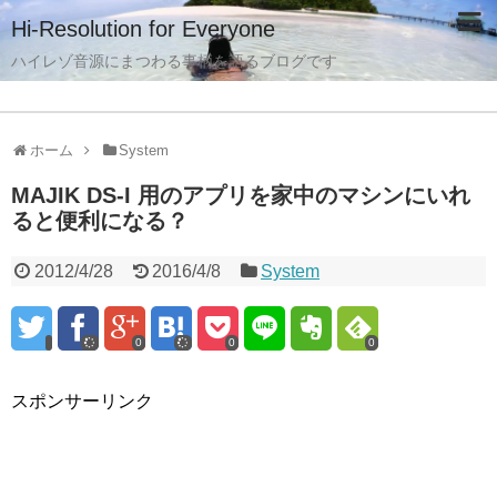
Hi-Resolution for Everyone
ハイレゾ音源にまつわる事柄を語るブログです
ホーム
System
MAJIK DS-I 用のアプリを家中のマシンにいれ
ると便利になる？
2012/4/28
2016/4/8
System
0
0
0
スポンサーリンク