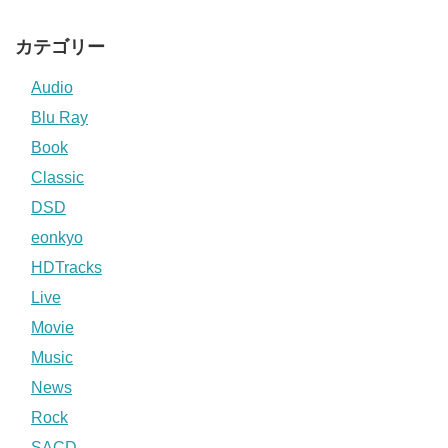
カテゴリー
Audio
Blu Ray
Book
Classic
DSD
eonkyo
HDTracks
Live
Movie
Music
News
Rock
SACD