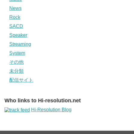
News
Rock
SACD
Speaker
Streaming
System
その他
未分類
配信サイト
Who links to Hi-resolution.net
Hi-Resolution Blog