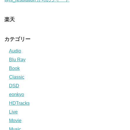
楽天
カテゴリー
Audio
Blu Ray
Book
Classic
DSD
eonkyo
HDTracks
Live
Movie
Music