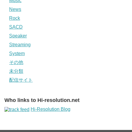
Music
News
Rock
SACD
Speaker
Streaming
System
その他
未分類
配信サイト
Who links to Hi-resolution.net
Hi-Resolution Blog