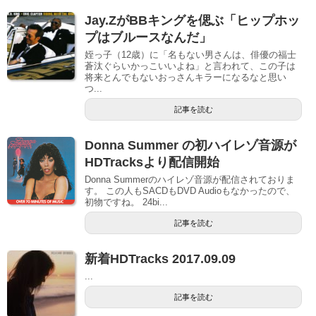
Jay.ZがBBキングを偲ぶ「ヒップホッ
プはブルースなんだ」
姪っ子（12歳）に「名もない男さんは、俳優の福士
蒼汰ぐらいかっこいいよね」と言われて、この子は
将来とんでもないおっさんキラーになるなと思い
つ...
記事を読む
Donna Summer の初ハイレゾ音源が
HDTracksより配信開始
Donna Summerのハイレゾ音源が配信されておりま
す。 この人もSACDもDVD Audioもなかったので、
初物ですね。 24bi...
記事を読む
新着HDTracks 2017.09.09
...
記事を読む