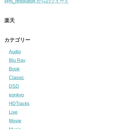
@hi_resolution からのツイート
楽天
カテゴリー
Audio
Blu Ray
Book
Classic
DSD
eonkyo
HDTracks
Live
Movie