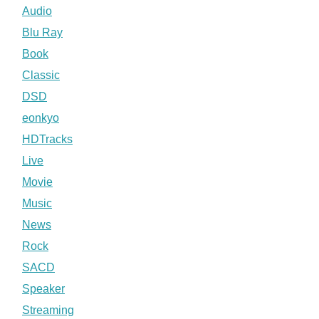
Audio
Blu Ray
Book
Classic
DSD
eonkyo
HDTracks
Live
Movie
Music
News
Rock
SACD
Speaker
Streaming