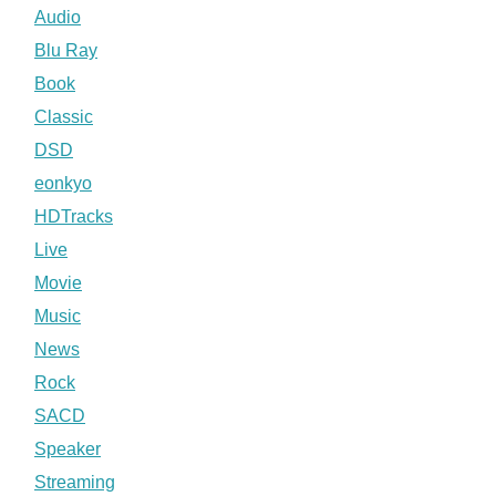
Audio
Blu Ray
Book
Classic
DSD
eonkyo
HDTracks
Live
Movie
Music
News
Rock
SACD
Speaker
Streaming