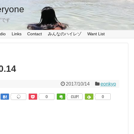
eryone
グです
dio
Links
Contact
みんなのハイレゾ
Want List
0.14
2017/10/14
eonkyo
0
CLIP!
0