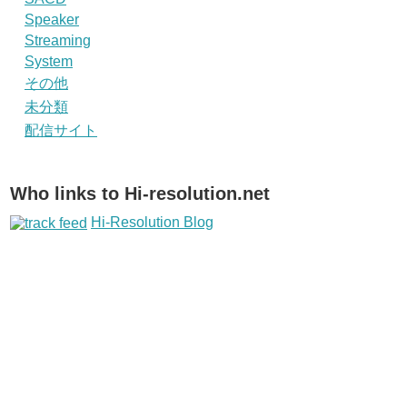
Speaker
Streaming
System
その他
未分類
配信サイト
Who links to Hi-resolution.net
Hi-Resolution Blog