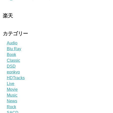
楽天
カテゴリー
Audio
Blu Ray
Book
Classic
DSD
eonkyo
HDTracks
Live
Movie
Music
News
Rock
SACD