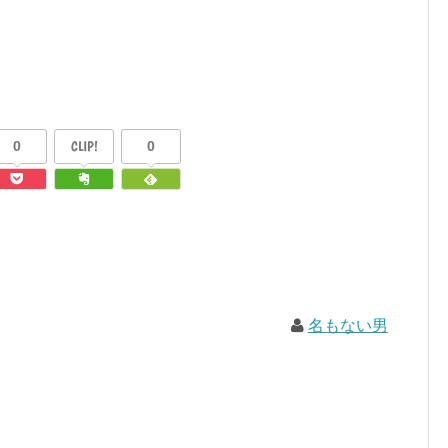
0
CLIP!
0
名もない男