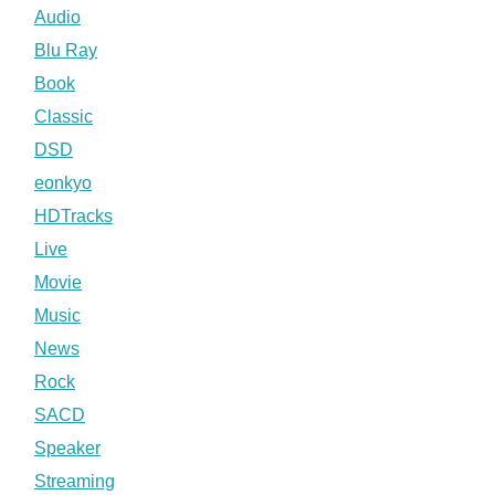
Audio
Blu Ray
Book
Classic
DSD
eonkyo
HDTracks
Live
Movie
Music
News
Rock
SACD
Speaker
Streaming