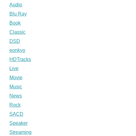
Audio
Blu Ray
Book
Classic
DSD
eonkyo
HDTracks
Live
Movie
Music
News
Rock
SACD
Speaker
Streaming