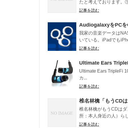
たと考えております。①
記事を読む
Audiogalaxyを
我家の音楽データはNA
いている。iPadでもiP
記事を読む
Ultimate Ears T
Ultimate Ears TripleF
カ...
記事を読む
椎名林檎「もうCD
椎名林檎がもうCDはダ
所：本人身近の人）らし
記事を読む