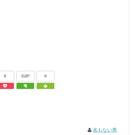
0
CLIP!
0
名もない男