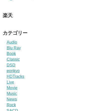
楽天
カテゴリー
Audio
Blu Ray
Book
Classic
DSD
eonkyo
HDTracks
Live
Movie
Music
News
Rock
SACD