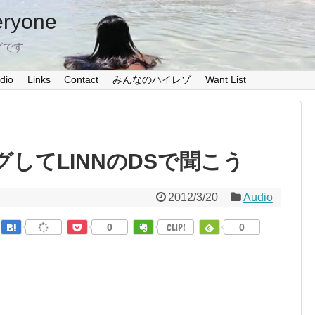
eryone
グです
dio
Links
Contact
みんなのハイレゾ
Want List
ングしてLINNのDSで聞こう
2012/3/20
Audio
0
CLIP!
0