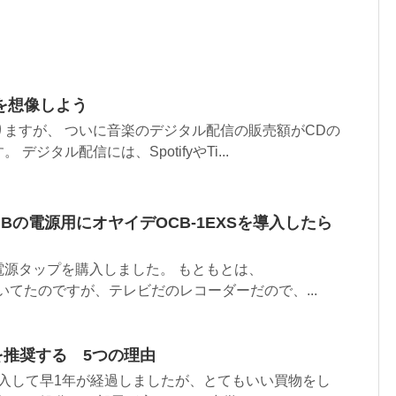
を想像しよう
ますが、 ついに音楽のデジタル配信の販売額がCDの
デジタル配信には、SpotifyやTi...
UBの電源用にオヤイデOCB-1EXSを導入したら
電源タップを購入しました。 もともとは、
を使っていてたのですが、テレビだのレコーダーだので、...
S-Iを推奨する 5つの理由
S-Iを購入して早1年が経過しましたが、とてもいい買物をし