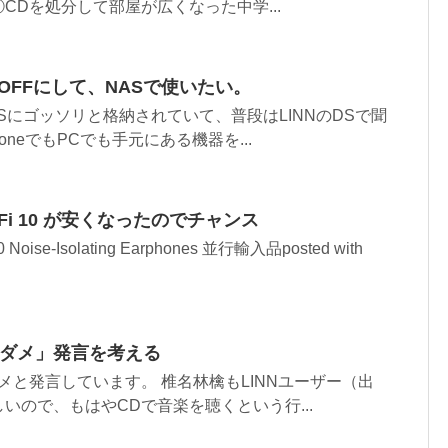
CDを処分して部屋が広くなった中学...
PCをOFFにして、NASで使いたい。
Sにゴッソリと格納されていて、普段はLINNのDSで聞
honeでもPCでも手元にある機器を...
ripleFi 10 が安くなったのでチャンス
i 10 Noise-Isolating Earphones 並行輸入品posted with
はダメ」発言を考える
メと発言しています。 椎名林檎もLINNユーザー（出
いので、もはやCDで音楽を聴くという行...