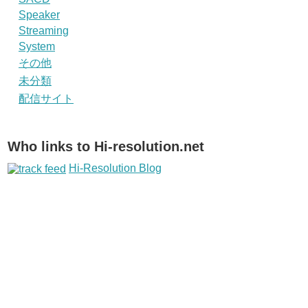
Speaker
Streaming
System
その他
未分類
配信サイト
Who links to Hi-resolution.net
Hi-Resolution Blog