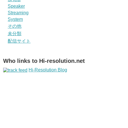
Speaker
Streaming
System
その他
未分類
配信サイト
Who links to Hi-resolution.net
Hi-Resolution Blog