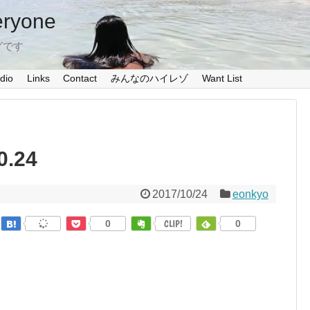
eryone
グです
dio
Links
Contact
みんなのハイレゾ
Want List
0.24
2017/10/24
eonkyo
0
CLIP!
0