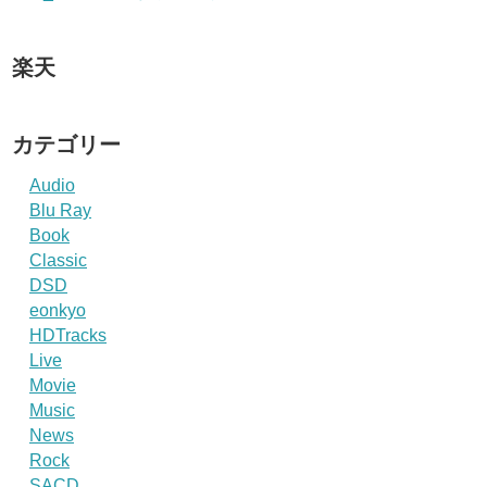
楽天
カテゴリー
Audio
Blu Ray
Book
Classic
DSD
eonkyo
HDTracks
Live
Movie
Music
News
Rock
SACD