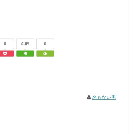
0
CLIP!
0
名もない男