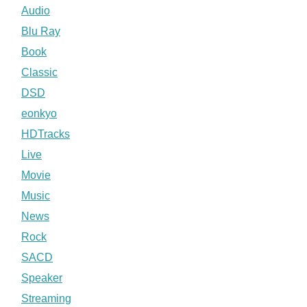
Audio
Blu Ray
Book
Classic
DSD
eonkyo
HDTracks
Live
Movie
Music
News
Rock
SACD
Speaker
Streaming