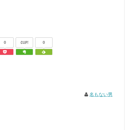
0
CLIP!
0
名もない男