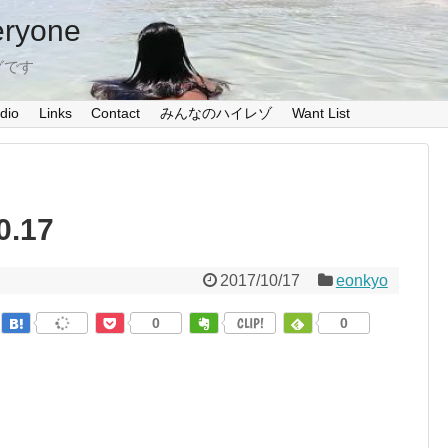
eryone
グです
dio
Links
Contact
みんなのハイレゾ
Want List
0.17
2017/10/17
eonkyo
0
CLIP!
0