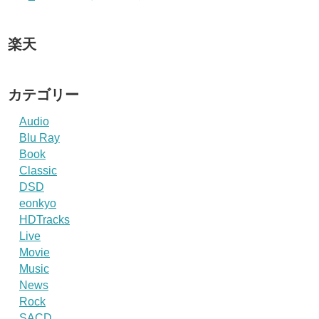
楽天
カテゴリー
Audio
Blu Ray
Book
Classic
DSD
eonkyo
HDTracks
Live
Movie
Music
News
Rock
SACD