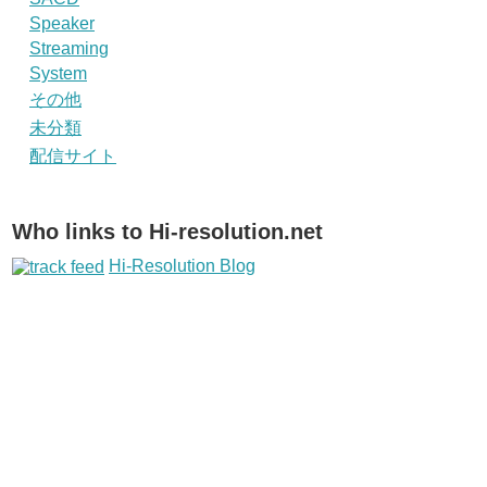
Speaker
Streaming
System
その他
未分類
配信サイト
Who links to Hi-resolution.net
Hi-Resolution Blog