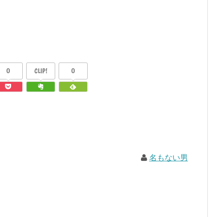
0
CLIP!
0
名もない男