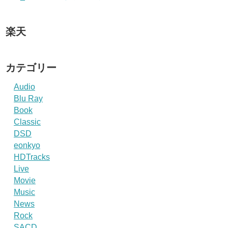
楽天
カテゴリー
Audio
Blu Ray
Book
Classic
DSD
eonkyo
HDTracks
Live
Movie
Music
News
Rock
SACD