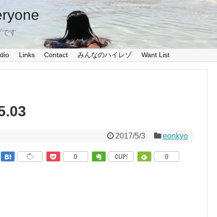
eryone
グです
dio
Links
Contact
みんなのハイレゾ
Want List
5.03
2017/5/3
eonkyo
0
CLIP!
0