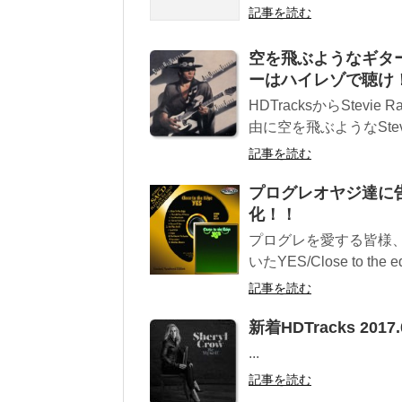
記事を読む
空を飛ぶようなギターとは
ーはハイレゾで聴け
HDTracksからStevie
由に空を飛ぶようなStevie
記事を読む
プログレオヤジ達に告ぐ！遂
化！！
プログレを愛する皆様
いたYES/Close to th
記事を読む
新着HDTracks 2017.
...
記事を読む