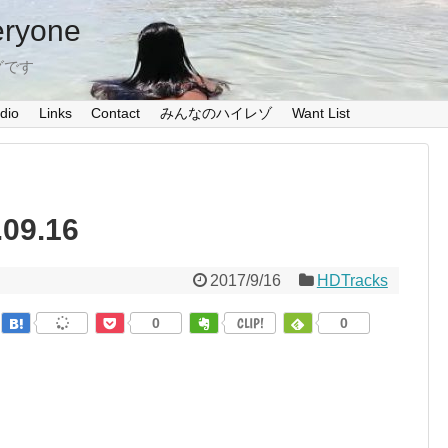
eryone
グです
dio
Links
Contact
みんなのハイレゾ
Want List
09.16
2017/9/16
HDTracks
0
CLIP!
0