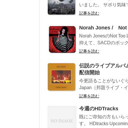
いました。 サボり気味で
記事を読む
Norah Jones / N
Norah JonesのNo
抑えて、SACDのボッ
記事を読む
伝説のライブアルバムDee
配信開始
今更語ることがないぐらい語
Japan（邦題ライブ・イ
記事を読む
今週のHDTracks
既にご存知の方もいらっ
す。 HDtracks Upcoming 