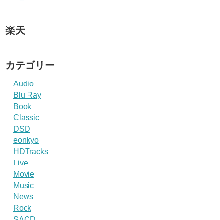
楽天
カテゴリー
Audio
Blu Ray
Book
Classic
DSD
eonkyo
HDTracks
Live
Movie
Music
News
Rock
SACD