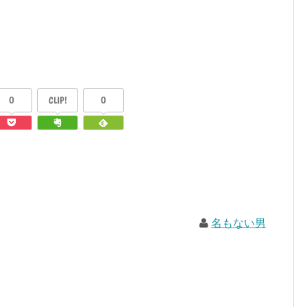
0
CLIP!
0
名もない男