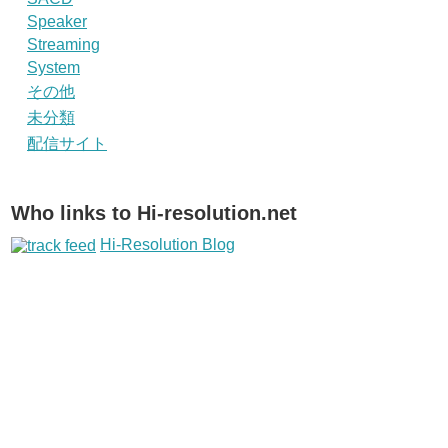
Speaker
Streaming
System
その他
未分類
配信サイト
Who links to Hi-resolution.net
Hi-Resolution Blog