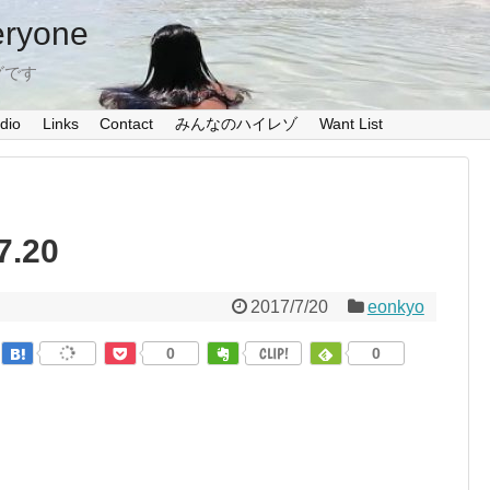
eryone
グです
dio
Links
Contact
みんなのハイレゾ
Want List
7.20
2017/7/20
eonkyo
0
CLIP!
0