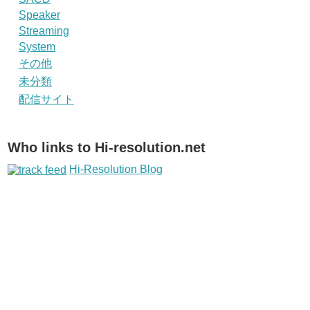
Speaker
Streaming
System
その他
未分類
配信サイト
Who links to Hi-resolution.net
Hi-Resolution Blog