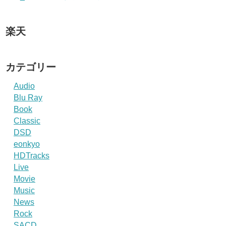
楽天
カテゴリー
Audio
Blu Ray
Book
Classic
DSD
eonkyo
HDTracks
Live
Movie
Music
News
Rock
SACD