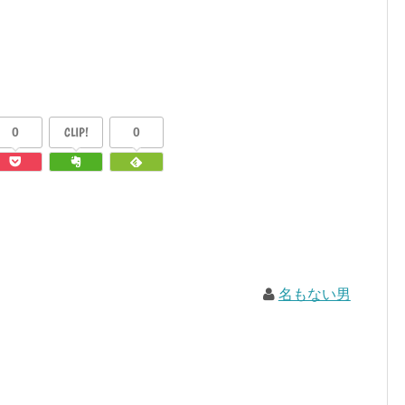
0
CLIP!
0
名もない男