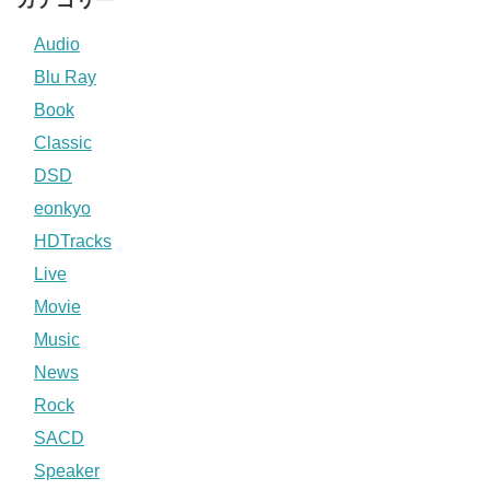
カテゴリー
Audio
Blu Ray
Book
Classic
DSD
eonkyo
HDTracks
Live
Movie
Music
News
Rock
SACD
Speaker