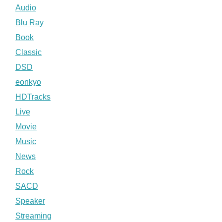
Audio
Blu Ray
Book
Classic
DSD
eonkyo
HDTracks
Live
Movie
Music
News
Rock
SACD
Speaker
Streaming