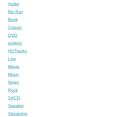
Audio
Blu Ray
Book
Classic
DSD
eonkyo
HDTracks
Live
Movie
Music
News
Rock
SACD
Speaker
Streaming