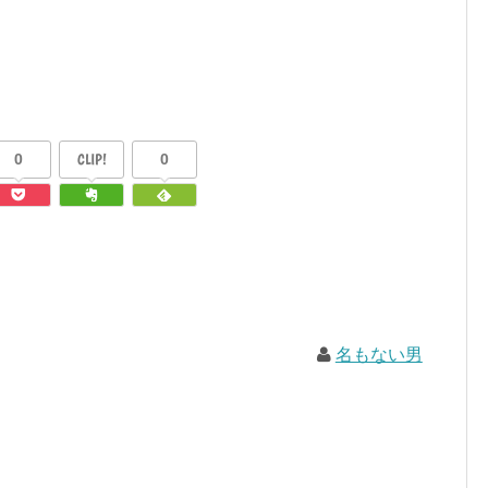
0
CLIP!
0
名もない男