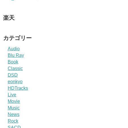
楽天
カテゴリー
Audio
Blu Ray
Book
Classic
DSD
eonkyo
HDTracks
Live
Movie
Music
News
Rock
SACD