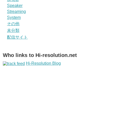
Speaker
Streaming
System
その他
未分類
配信サイト
Who links to Hi-resolution.net
Hi-Resolution Blog