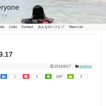
eryone
グです
dio
Links
Contact
みんなのハイレゾ
Want List
9.17
2016/9/17
eonkyo
0
CLIP!
0