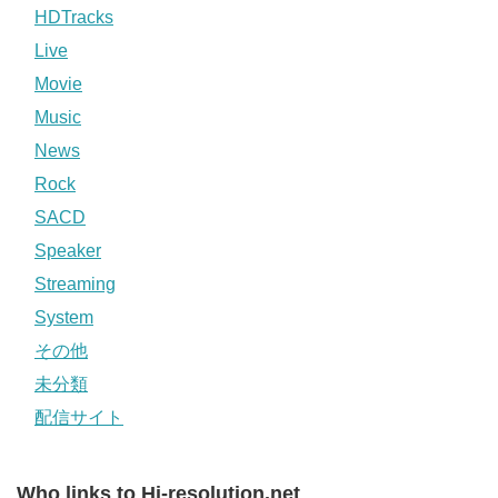
HDTracks
Live
Movie
Music
News
Rock
SACD
Speaker
Streaming
System
その他
未分類
配信サイト
Who links to Hi-resolution.net