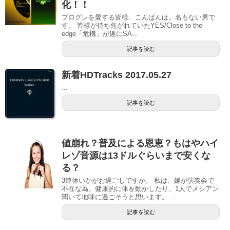
化！！
プログレを愛する皆様、こんばんは。名もない男で
す。 皆様が待ち焦がれていたYES/Close to the
edge「危機」が遂にSA...
記事を読む
新着HDTracks 2017.05.27
...
記事を読む
値崩れ？普及による恩恵？もはやハイ
レゾ音源は13ドルぐらいまで安くな
る？
3連休いかがお過ごしですか。 私は、嫁が演奏会で
不在な為、健康的に体を動かしたり、1人でメシアン
聞いて地味に過ごそうと思います。 ...
記事を読む