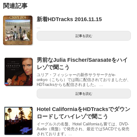
関連記事
新着HDTracks 2016.11.15
...
記事を読む
男前なJulia Fischer/Sarasateをハイ
レゾで聞こう
ユリア・フィッシャーの新作サラサーテがe-
onkyo（こちら）では既に配信されておりましたが、
HDTracksからも配信されました。 ...
記事を読む
Hotel CaliforniaをHDTracksでダウン
ロードしてハイレゾで聞こう
イーグルスの名盤、Hotel Californiaも嘗ては、DVD-
Audio（廃盤）で発売され、最近ではSACDでも発売
されております。...