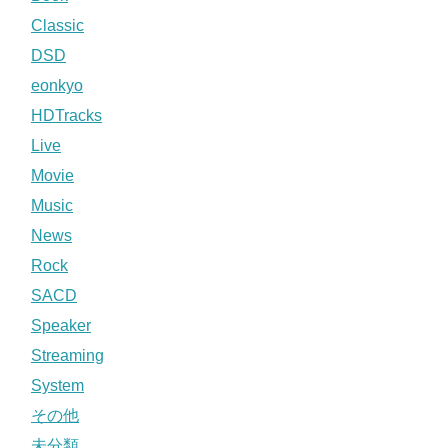
Classic
DSD
eonkyo
HDTracks
Live
Movie
Music
News
Rock
SACD
Speaker
Streaming
System
その他
未分類