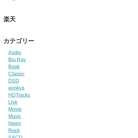
楽天
カテゴリー
Audio
Blu Ray
Book
Classic
DSD
eonkyo
HDTracks
Live
Movie
Music
News
Rock
SACD