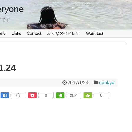
eryone
グです
dio
Links
Contact
みんなのハイレゾ
Want List
1.24
2017/1/24
eonkyo
0
CLIP!
0