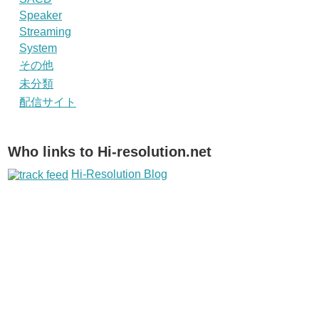
Speaker
Streaming
System
その他
未分類
配信サイト
Who links to Hi-resolution.net
Hi-Resolution Blog