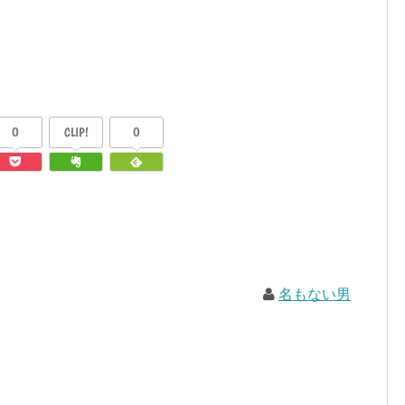
0
CLIP!
0
名もない男