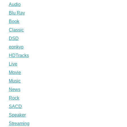
Audio
Blu Ray
Book
Classic
DSD
eonkyo
HDTracks
Live
Movie
Music
News
Rock
SACD
Speaker
Streaming