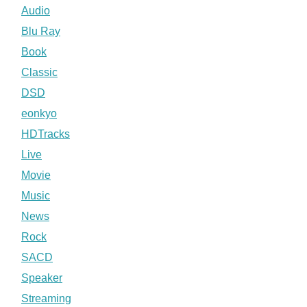
Audio
Blu Ray
Book
Classic
DSD
eonkyo
HDTracks
Live
Movie
Music
News
Rock
SACD
Speaker
Streaming