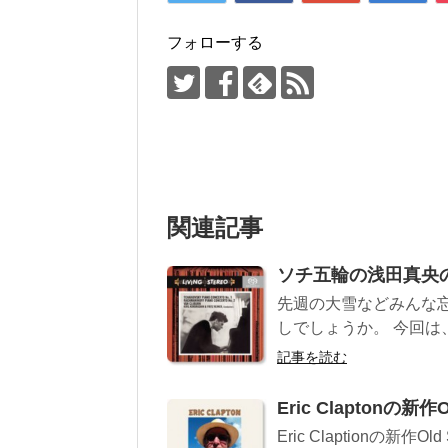
フォローする
関連記事
ソチ五輪の浅田真央
先週の大雪などみんな
しでしょうか。 今回は
記事を読む
Eric Claptonの
Eric Claptionの