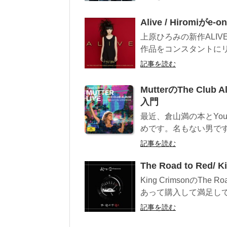
Alive / Hiromiが
上原ひろみの新作ALI
作品をコンスタントにリ
記事を読む
MutterのThe Club 
入門
最近、倉山満の本とYo
めです。名もない男です。 HD
記事を読む
The Road to Re
King CrimsonのT
あって購入して満足して
記事を読む