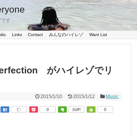
eryone
グです
dio
Links
Contact
みんなのハイレゾ
Want List
mperfection がハイレゾでリ
2015/1/10
2015/1/12
Music
0
CLIP!
0