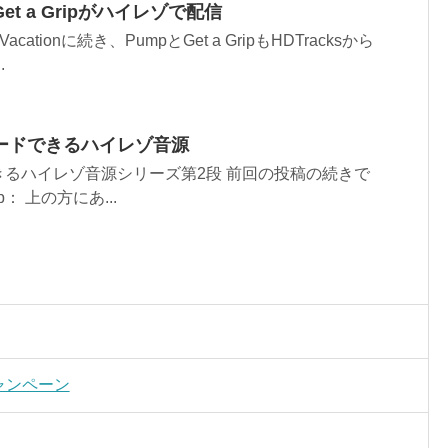
とGet a Gripがハイレゾで配信
t Vacationに続き、PumpとGet a GripもHDTracksから
.
ードできるハイレゾ音源
るハイレゾ音源シリーズ第2段 前回の投稿の続きで
hop： 上の方にあ...
引キャンペーン