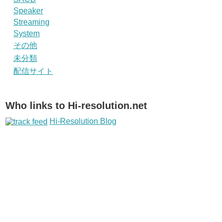
Speaker
Streaming
System
その他
未分類
配信サイト
Who links to Hi-resolution.net
Hi-Resolution Blog