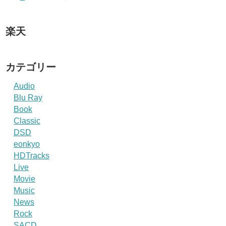
楽天
カテゴリー
Audio
Blu Ray
Book
Classic
DSD
eonkyo
HDTracks
Live
Movie
Music
News
Rock
SACD