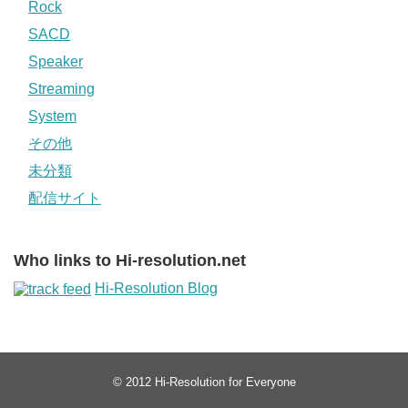
Rock
SACD
Speaker
Streaming
System
その他
未分類
配信サイト
Who links to Hi-resolution.net
Hi-Resolution Blog
© 2012
Hi-Resolution for Everyone