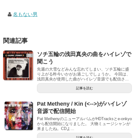
名もない男
関連記事
ソチ五輪の浅田真央の曲をハイレゾで
聞こう
先週の大雪などみんな忘れてしまい、ソチ五輪に盛
り上がる昨今いかがお過ごしでしょうか。 今回は、
浅田真央が使用した曲がハイレゾ音源でも配信さ...
記事を読む
Pat Metheny / Kin (<-->)がハイレゾ
音源で配信開始
Pat MethenyのニューアルバムがHDTracksとe-onkyo
から配信開始になりました。 大物ミュージシャンが
来ましたね。CDよ...
記事を読む