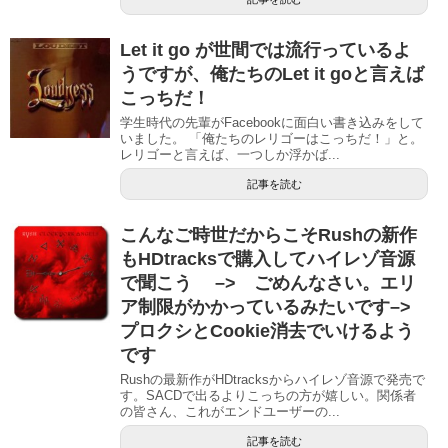
Let it go が世間では流行っているよ
うですが、俺たちのLet it goと言えば
こっちだ！
学生時代の先輩がFacebookに面白い書き込みをして
いました。 「俺たちのレリゴーはこっちだ！」と。
レリゴーと言えば、一つしか浮かば...
記事を読む
こんなご時世だからこそRushの新作
もHDtracksで購入してハイレゾ音源
で聞こう –> ごめんなさい。エリ
ア制限がかかっているみたいです–>
プロクシとCookie消去でいけるよう
です
Rushの最新作がHDtracksからハイレゾ音源で発売で
す。SACDで出るよりこっちの方が嬉しい。関係者
の皆さん、これがエンドユーザーの...
記事を読む