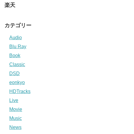
楽天
カテゴリー
Audio
Blu Ray
Book
Classic
DSD
eonkyo
HDTracks
Live
Movie
Music
News