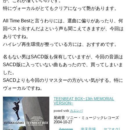
が、これが凄くいいのです。
特にヴォーカルがとてもクリアになって艶があります。
All Time Bestと言うわりには、選曲に偏りがあったり、何
回ベスト出すんだよという声も聞こえてきますが、今回は
ありですね。
ハイレゾ再生環境が整っている方には、おすすめです。
名もない男はSACD版も保有していますが、今回の音源は
SACD版に入っていない曲もあったので、買ってしまいま
した。
SACDよりも今回のリマスターの方がいい気がする。特に
ヴォーカルですね。
TEENBEAT BOX~13th MEMORIAL
VERSION~
posted with
カエレバ
尾崎豊 ソニー・ミュージックレコーズ
2004-10-27
Amazon
楽天市場
ヤフオク!