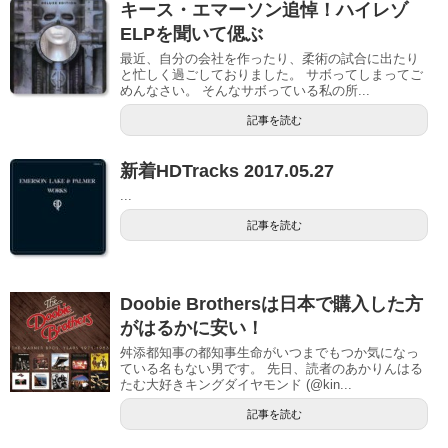
キース・エマーソン追悼！ハイレゾ
ELPを聞いて偲ぶ
最近、自分の会社を作ったり、柔術の試合に出たり
と忙しく過ごしておりました。 サボってしまってご
めんなさい。 そんなサボっている私の所...
記事を読む
新着HDTracks 2017.05.27
...
記事を読む
Doobie Brothersは日本で購入した方
がはるかに安い！
舛添都知事の都知事生命がいつまでもつか気になっ
ている名もない男です。 先日、読者のあかりんはる
たむ大好きキングダイヤモンド (@kin...
記事を読む