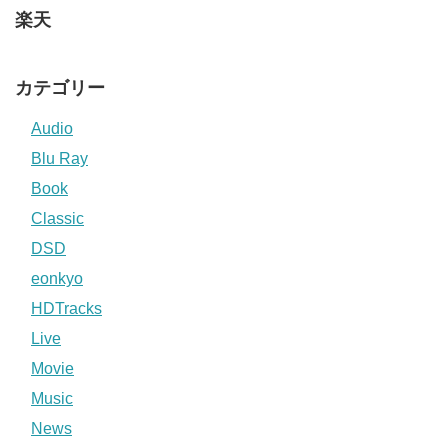
楽天
カテゴリー
Audio
Blu Ray
Book
Classic
DSD
eonkyo
HDTracks
Live
Movie
Music
News