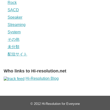
Rock
SACD
Speaker
Streaming
System
その他
未分類
配信サイト
Who links to Hi-resolution.net
Hi-Resolution Blog
© 2012
Hi-Resolution for Everyone