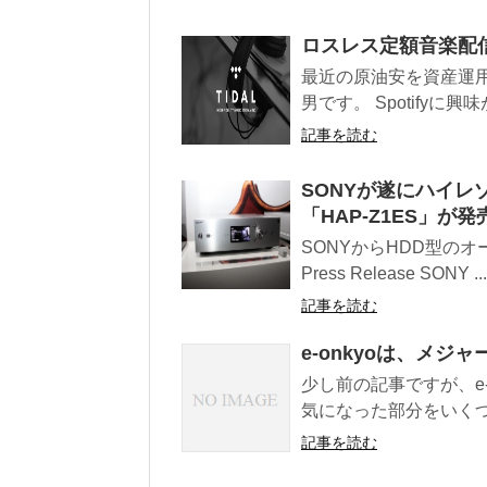
ロスレス定額音楽配信
最近の原油安を資産運
男です。 Spotifyに
記事を読む
SONYが遂にハイレ
「HAP-Z1ES」が発
SONYからHDD型のオ
Press Release SONY ...
記事を読む
e-onkyoは、メ
少し前の記事ですが、e
気になった部分をいくつか
記事を読む