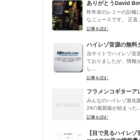
ありがとうDavid B
昨年末のレミーの訃報に続
なニュースです。 正直、
記事を読む
ハイレゾ音源の無料
当サイトでハイレゾ音
ておりましたが、情報
し...
記事を読む
フラメンコギターア
みんなのハイレゾ進化版
24の最新版が始まった..
記事を読む
【目で見るハイレゾ音源