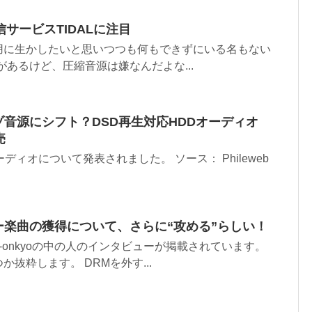
サービスTIDALに注目
用に生かしたいと思いつつも何もできずにいる名もない
興味があるけど、圧縮音源は嫌なんだよな...
ゾ音源にシフト？DSD再生対応HDDオーディオ
売
ーディオについて発表されました。 ソース： Phileweb
ジャー楽曲の獲得について、さらに“攻める”らしい！
-onkyoの中の人のインタビューが掲載されています。
抜粋します。 DRMを外す...