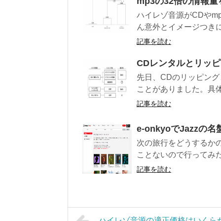
mp3の32倍の情報
ハイレゾ音源がCDやm
ん意外とイメージつきに
記事を読む
CDレンタルとリッ
先日、CDのリッピン
ことがありました。具体
記事を読む
e-onkyoでJaz
次の旅行をどうするか
ことないので行ってみたいで
記事を読む
ハイレゾ音源の適正価格はいくら