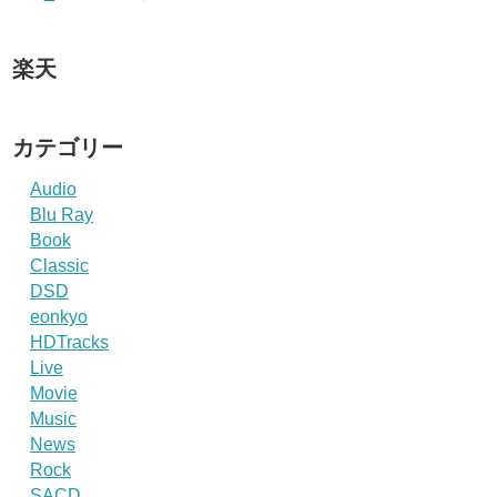
楽天
カテゴリー
Audio
Blu Ray
Book
Classic
DSD
eonkyo
HDTracks
Live
Movie
Music
News
Rock
SACD