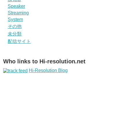
Speaker
Streaming
System
その他
未分類
配信サイト
Who links to Hi-resolution.net
Hi-Resolution Blog