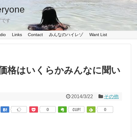
eryone
グです
dio
Links
Contact
みんなのハイレゾ
Want List
価格はいくらかみんなに聞い
2014/3/22
その他
0
CLIP!
0