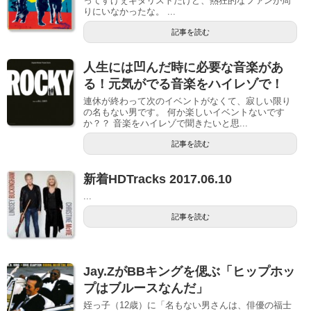
ってすげぇギタリストだけど、熱狂的なファンが周
りにいなかったな。 ...
記事を読む
人生には凹んだ時に必要な音楽があ
る！元気がでる音楽をハイレゾで！
連休が終わって次のイベントがなくて、寂しい限り
の名もない男です。 何か楽しいイベントないです
か？？ 音楽をハイレゾで聞きたいと思...
記事を読む
新着HDTracks 2017.06.10
...
記事を読む
Jay.ZがBBキングを偲ぶ「ヒップホッ
プはブルースなんだ」
姪っ子（12歳）に「名もない男さんは、俳優の福士