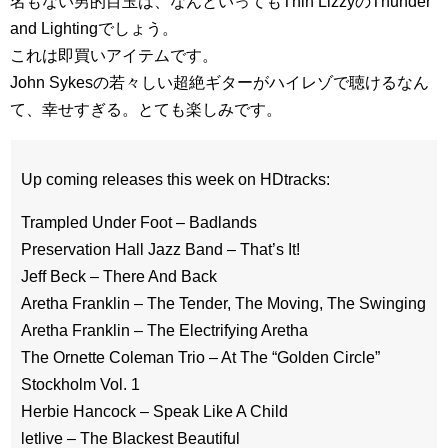
名もない男的目玉は、なんといってもThin LizzyのThunder
and Lightingでしょう。
これは即買いアイテムです。
John Sykesの若々しい超絶ギターがハイレゾで聴けるなん
て、幸せすぎる。とても楽しみです。
Up coming releases this week on HDtracks:
Trampled Under Foot – Badlands
Preservation Hall Jazz Band – That’s It!
Jeff Beck – There And Back
Aretha Franklin – The Tender, The Moving, The Swinging
Aretha Franklin – The Electrifying Aretha
The Ornette Coleman Trio – At The “Golden Circle”
Stockholm Vol. 1
Herbie Hancock – Speak Like A Child
letlive – The Blackest Beautiful