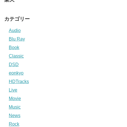
カテゴリー
Audio
Blu Ray
Book
Classic
DSD
eonkyo
HDTracks
Live
Movie
Music
News
Rock