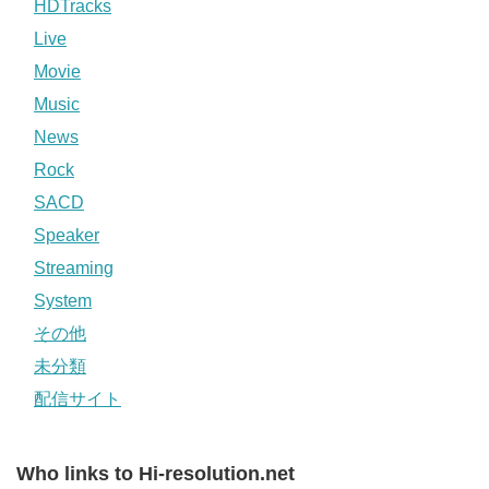
HDTracks
Live
Movie
Music
News
Rock
SACD
Speaker
Streaming
System
その他
未分類
配信サイト
Who links to Hi-resolution.net