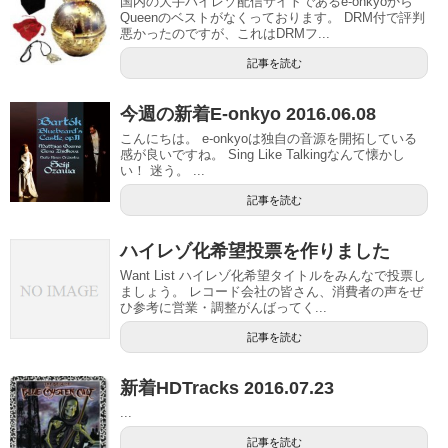
国内の大手ハイレゾ配信サイトであるe-onkyoから
Queenのベストがなくっております。 DRM付で評判
悪かったのですが、これはDRMフ...
記事を読む
今週の新着E-onkyo 2016.06.08
こんにちは。 e-onkyoは独自の音源を開拓している
感が良いですね。 Sing Like Talkingなんて懐かし
い！ 迷う。 ...
記事を読む
ハイレゾ化希望投票を作りました
Want List ハイレゾ化希望タイトルをみんなで投票し
ましょう。 レコード会社の皆さん、消費者の声をぜ
ひ参考に営業・調整がんばってく...
記事を読む
新着HDTracks 2016.07.23
...
記事を読む