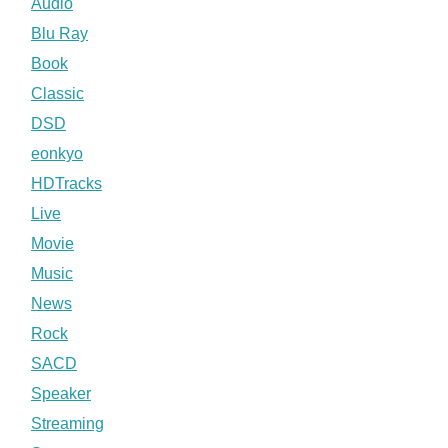
Audio
Blu Ray
Book
Classic
DSD
eonkyo
HDTracks
Live
Movie
Music
News
Rock
SACD
Speaker
Streaming