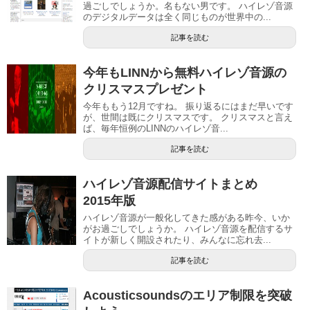
過ごしでしょうか。名もない男です。 ハイレゾ音源
のデジタルデータは全く同じものが世界中の...
記事を読む
今年もLINNから無料ハイレゾ音源の
クリスマスプレゼント
今年ももう12月ですね。 振り返るにはまだ早いです
が、世間は既にクリスマスです。 クリスマスと言え
ば、毎年恒例のLINNのハイレゾ音...
記事を読む
ハイレゾ音源配信サイトまとめ
2015年版
ハイレゾ音源が一般化してきた感がある昨今、いか
がお過ごしでしょうか。 ハイレゾ音源を配信するサ
イトが新しく開設されたり、みんなに忘れ去...
記事を読む
Acousticsoundsのエリア制限を突破