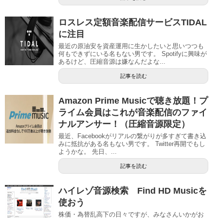
ロスレス定額音楽配信サービスTIDAL
に注目
最近の原油安を資産運用に生かしたいと思いつつも
何もできずにいる名もない男です。 Spotifyに興味が
あるけど、圧縮音源は嫌なんだよな...
記事を読む
Amazon Prime Musicで聴き放題！プ
ライム会員はこれが音楽配信のファイ
ナルアンサー！（圧縮音源限定）
最近、Facebookがリアルの繋がりが多すぎて書き込
みに抵抗がある名もない男です。 Twitter再開でもし
ようかな。 先日、...
記事を読む
ハイレゾ音源検索 Find HD Musicを
使おう
株価・為替乱高下の日々ですが、みなさんいかがお