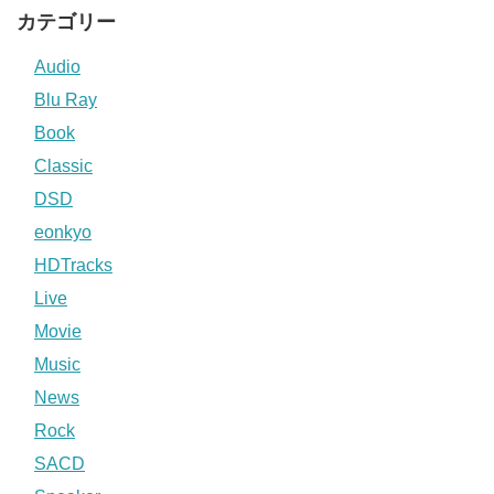
カテゴリー
Audio
Blu Ray
Book
Classic
DSD
eonkyo
HDTracks
Live
Movie
Music
News
Rock
SACD